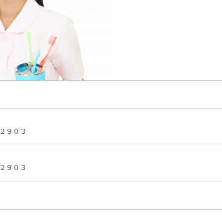
２９０３
２９０３