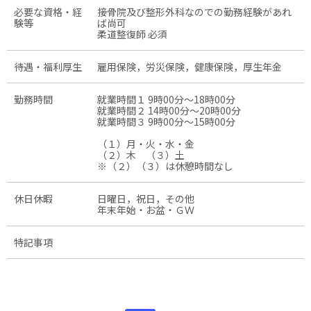
必要な資格・経
接骨院及び整形外科なのでの勤務経験があれ
験等
ば尚可
柔道整復師 必須
待遇・福利厚生
雇用保険，労災保険，健康保険，厚生年金
勤務時間
就業時間１ 9時00分〜18時00分
就業時間２ 14時00分〜20時00分
就業時間３ 9時00分〜15時00分
（１）月・火・水・金
（２）木 （３）土
※（２）（３）は休憩時間なし
休日休暇
日曜日，祝日，その他
年末年始・お盆・ＧＷ
特記事項