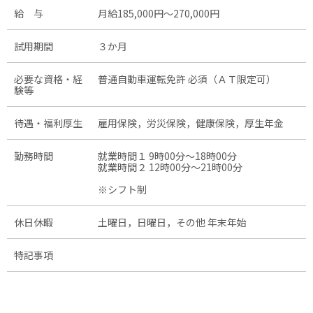
給 与
月給185,000円〜270,000円
試用期間
３か月
必要な資格・経
普通自動車運転免許 必須（ＡＴ限定可）
験等
待遇・福利厚生
雇用保険，労災保険，健康保険，厚生年金
勤務時間
就業時間１ 9時00分〜18時00分
就業時間２ 12時00分〜21時00分
※シフト制
休日休暇
土曜日，日曜日，その他 年末年始
特記事項