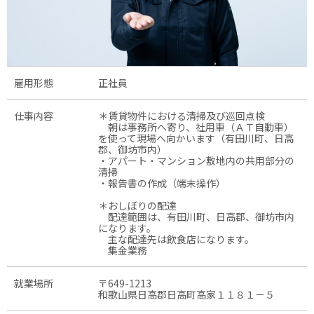
雇用形態
正社員
仕事内容
＊賃貸物件における清掃及び巡回点検
朝は事務所へ寄り、社用車（ＡＴ自動車）
を使って現場へ向かいます（有田川町、日高
郡、御坊市内）
・アパート・マンション敷地内の共用部分の
清掃
・報告書の作成（端末操作）
＊おしぼりの配達
配達範囲は、有田川町、日高郡、御坊市内
になります。
主な配達先は飲食店になります。
集金業務
就業場所
〒649-1213
和歌山県日高郡日高町高家１１８１－５