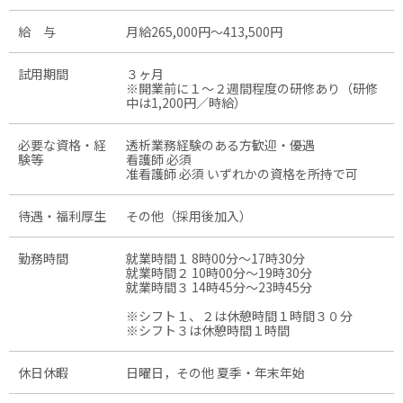
給 与
月給265,000円〜413,500円
試用期間
３ヶ月
※開業前に１～２週間程度の研修あり（研修
中は1,200円／時給）
必要な資格・経
透析業務経験のある方歓迎・優遇
験等
看護師 必須
准看護師 必須 いずれかの資格を所持で可
待遇・福利厚生
その他（採用後加入）
勤務時間
就業時間１ 8時00分〜17時30分
就業時間２ 10時00分〜19時30分
就業時間３ 14時45分〜23時45分
※シフト１、２は休憩時間１時間３０分
※シフト３は休憩時間１時間
休日休暇
日曜日，その他 夏季・年末年始