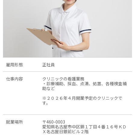
雇用形態
正社員
仕事内容
クリニックの看護業務
・診療補助、採血、点滴、処置、各種検査補
助など
※２０２６年４月開業予定のクリニックで
す。
就業場所
〒460-0003
愛知県名古屋市中区錦１丁目４番１６号ＫＤ
Ｘ名古屋日銀前ビル２階