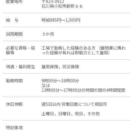
就業場所
〒923-0912
石川県小松市新町８６
給 与
時給985円〜1,000円
試用期間
３か月
必要な資格・経
工場で勤務した経験のある方 （織物業に携わ
験等
った経験が有れば即戦力として雇用）
待遇・福利厚生
雇用保険，労災保険
勤務時間
9時00分〜16時00分
又は
13時00分〜17時00分の時間の間の4時間程度
休日休暇
週5日以内 労働日数について相談可
土曜日，日曜日，祝日，その他
特記事項