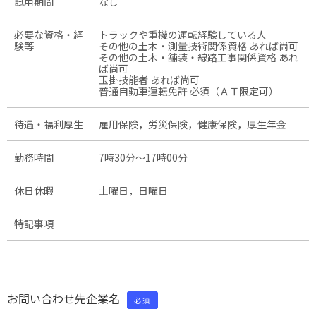
試用期間
なし
必要な資格・経
トラックや重機の運転経験している人
験等
その他の土木・測量技術関係資格 あれば尚可
その他の土木・舗装・線路工事関係資格 あれ
ば尚可
玉掛技能者 あれば尚可
普通自動車運転免許 必須（ＡＴ限定可）
待遇・福利厚生
雇用保険，労災保険，健康保険，厚生年金
勤務時間
7時30分〜17時00分
休日休暇
土曜日，日曜日
特記事項
お問い合わせ先企業名
必須