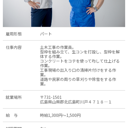
雇用形態
パート
仕事内容
土木工事の作業員。
型枠を組み立て、生コンを打設し、型枠を解
体する作業。
コンクリートをコテを使って均して仕上げる
作業。
工事現場の出入り口の清掃片付けをする作
業。
道路や民家の周りの草刈りや除雪をする作
業。
就業場所
〒731-1501
広島県山県郡北広島町川戸４７１８―１
給 与
時給1,300円〜1,500円