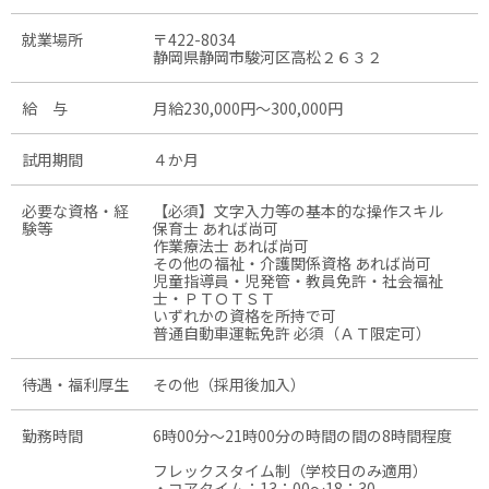
就業場所
〒422-8034
静岡県静岡市駿河区高松２６３２
給 与
月給230,000円〜300,000円
試用期間
４か月
必要な資格・経
【必須】文字入力等の基本的な操作スキル
験等
保育士 あれば尚可
作業療法士 あれば尚可
その他の福祉・介護関係資格 あれば尚可
児童指導員・児発管・教員免許・社会福祉
士・ＰＴＯＴＳＴ
いずれかの資格を所持で可
普通自動車運転免許 必須（ＡＴ限定可）
待遇・福利厚生
その他（採用後加入）
勤務時間
6時00分〜21時00分の時間の間の8時間程度
フレックスタイム制（学校日のみ適用）
・コアタイム：13：00～18：30