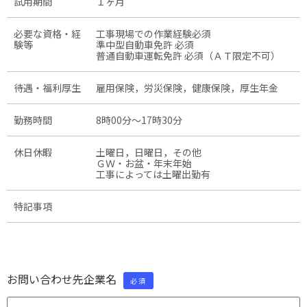
試用期間
１ヶ月
必要な資格・経
工事現場での作業経験必須
験等
準中型自動車免許 必須
普通自動車運転免許 必須（ＡＴ限定不可）
待遇・福利厚生
雇用保険，労災保険，健康保険，厚生年金
勤務時間
8時00分〜17時30分
休日休暇
土曜日，日曜日，その他
ＧＷ・お盆・年末年始
工事によっては土曜出勤有
特記事項
お問い合わせ先企業名
必須