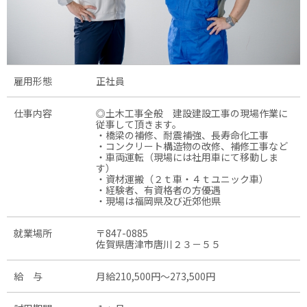
雇用形態
正社員
仕事内容
◎土木工事全般 建設建設工事の現場作業に
従事して頂きます。
・橋梁の補修、耐震補強、長寿命化工事
・コンクリート構造物の改修、補修工事など
・車両運転（現場には社用車にて移動しま
す）
・資材運搬（２ｔ車・４ｔユニック車）
・経験者、有資格者の方優遇
・現場は福岡県及び近郊他県
就業場所
〒847-0885
佐賀県唐津市唐川２３－５５
給 与
月給210,500円〜273,500円