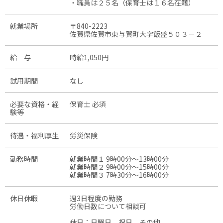
・職員は２５名（保育士は１６名在籍）
就業場所
〒840-2223
佐賀県佐賀市東与賀町大字飯盛５０３－２
給 与
時給1,050円
試用期間
なし
必要な資格・経
保育士 必須
験等
待遇・福利厚生
労災保険
勤務時間
就業時間１ 9時00分〜13時00分
就業時間２ 9時00分〜15時00分
就業時間３ 7時30分〜16時00分
休日休暇
週3日程度の勤務
労働日数について相談可
休日：日曜日，祝日，その他