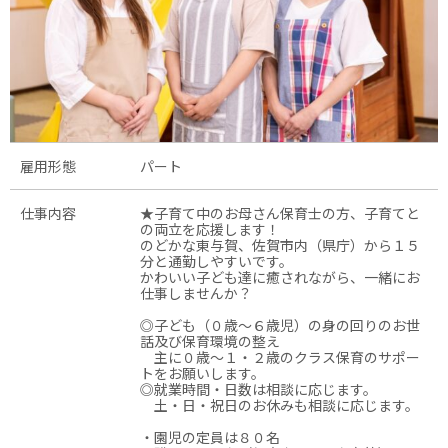
雇用形態
パート
仕事内容
★子育て中のお母さん保育士の方、子育てと
の両立を応援します！
のどかな東与賀、佐賀市内（県庁）から１５
分と通勤しやすいです。
かわいい子ども達に癒されながら、一緒にお
仕事しませんか？
◎子ども（０歳～６歳児）の身の回りのお世
話及び保育環境の整え
主に０歳～１・２歳のクラス保育のサポー
トをお願いします。
◎就業時間・日数は相談に応じます。
土・日・祝日のお休みも相談に応じます。
・園児の定員は８０名