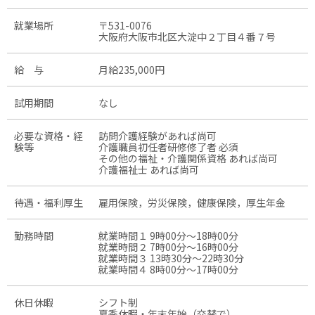
就業場所
〒531-0076
大阪府大阪市北区大淀中２丁目４番７号
給 与
月給235,000円
試用期間
なし
必要な資格・経
訪問介護経験があれば尚可
験等
介護職員初任者研修修了者 必須
その他の福祉・介護関係資格 あれば尚可
介護福祉士 あれば尚可
待遇・福利厚生
雇用保険，労災保険，健康保険，厚生年金
勤務時間
就業時間１ 9時00分〜18時00分
就業時間２ 7時00分〜16時00分
就業時間３ 13時30分〜22時30分
就業時間４ 8時00分〜17時00分
休日休暇
シフト制
夏季休暇・年末年始（交替で）