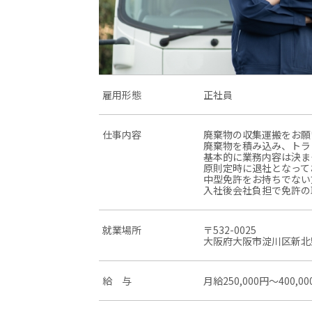
雇用形態
正社員
仕事内容
廃棄物の収集運搬をお願
廃棄物を積み込み、トラ
基本的に業務内容は決ま
原則定時に退社となって
中型免許をお持ちでない
入社後会社負担で免許の
就業場所
〒532-0025
大阪府大阪市淀川区新北
給 与
月給250,000円〜400,00