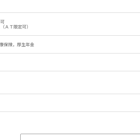
尚可
須（ＡＴ限定可）
康保険，厚生年金