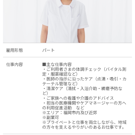
雇用形態
パート
仕事内容
■主な仕事内容
・ご利用者さまの体調チェック（バイタル測
定・服薬確認など）
・医師の指示に沿ったケア（点滴・吸引・カ
テーテル管理など）
・清潔ケア（清拭・入浴介助・褥瘡予防な
ど）
・ご家族への看護や介護のアドバイス
・担当の医療機関やケアマネージャーの方へ
の利用促進活動 など
※エリア：福岡市内及び近郊
※副業可
※プライベートと仕事を両立しながら、地域
の方々を支えるやりがいのあるお仕事です。