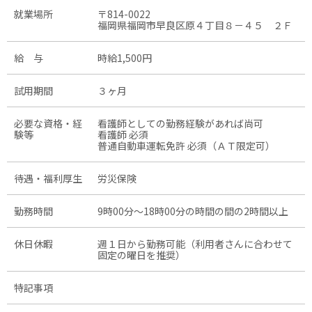
就業場所
〒814-0022
福岡県福岡市早良区原４丁目８－４５ ２Ｆ
給 与
時給1,500円
試用期間
３ヶ月
必要な資格・経
看護師としての勤務経験があれば尚可
験等
看護師 必須
普通自動車運転免許 必須（ＡＴ限定可）
待遇・福利厚生
労災保険
勤務時間
9時00分〜18時00分の時間の間の2時間以上
休日休暇
週１日から勤務可能（利用者さんに合わせて
固定の曜日を推奨）
特記事項