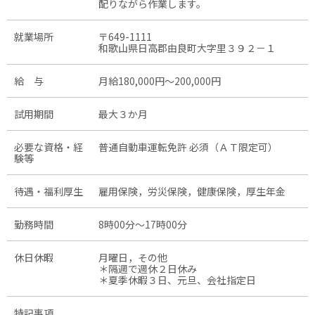
配りながら作業します。
就業場所
〒649-1111
和歌山県日高郡由良町大字里３９２－１
給 与
月給180,000円〜200,000円
試用期間
最大３か月
必要な資格・経
普通自動車運転免許 必須（ＡＴ限定可）
験等
待遇・福利厚生
雇用保険，労災保険，健康保険，厚生年金
勤務時間
8時00分〜17時00分
休日休暇
月曜日，その他
＊隔週で週休２日休み
＊夏季休暇３日、元旦、会社指定日
特記事項