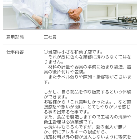
雇用形態
正社員
仕事内容
○当店は小さな和菓子店です。
それが故に色んな業務に携わらなくてはな
りません。
材料の計量や器具の準備に始まり製造、器
具の後片付けや包装。
またラベル張りや陳列・接客等がございま
す。
しかし、自ら商品を作り販売するという体験
ができます。
お客様から「これ美味しかったよ。」など直
接感想や想いが聞け、とてもやりがいを感じ
る事の出来る仕事です。
また、食品を製造しますので工場内の清掃や
衛生管理は必須業務です。
手洗いはもちろんですが、髪の混入が無い
か、特にアレルギーの観点から、
指定材料以外の物が混入しないように等気を