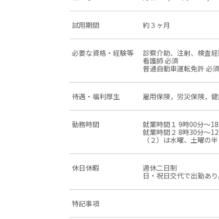
試用期間
約３ヶ月
必要な資格・経験等
診察介助、注射、検査経
看護師 必須
普通自動車運転免許 必
待遇・福利厚生
雇用保険，労災保険，健
勤務時間
就業時間１ 9時00分〜18
就業時間２ 8時30分〜12
（２）は水曜、土曜の半
休日休暇
週休二日制
日・祝日交代で出勤あり
特記事項