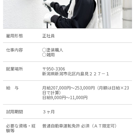
雇用形態
正社員
仕事内容
○塗装職人
○雑用
就業場所
〒950-3306
新潟県新潟市北区内島見２２７－１
給 与
月給207,000円〜253,000円（月額は日給×23
日で計算）
日給9,000円〜11,000円
試用期間
３ヶ月
必要な資格・経
普通自動車運転免許 必須（ＡＴ限定可）
験等