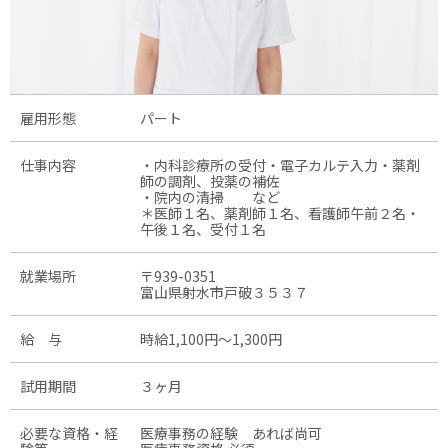
雇用形態
パート
仕事内容
・内科診療所の受付・電子カルテ入力・薬剤
師の調剤、投薬の補佐
・院内の清掃 など
＊医師１名、薬剤師１名、看護師午前２名・
午後１名、受付１名
就業場所
〒939-0351
富山県射水市戸破３５３７
給 与
時給1,100円〜1,300円
試用期間
３ヶ月
必要な資格・経
医療事務の経験 あれば尚可