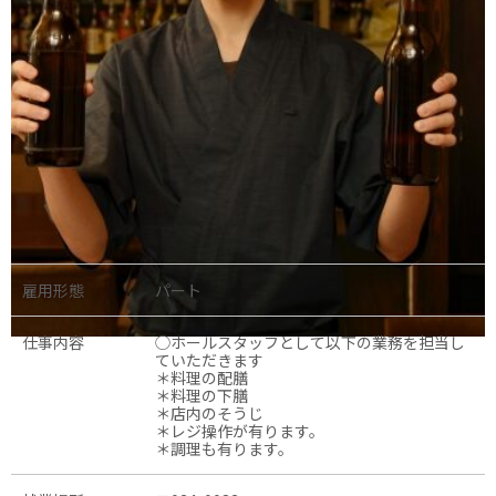
雇用形態
パート
仕事内容
◯ホールスタッフとして以下の業務を担当し
ていただきます
＊料理の配膳
＊料理の下膳
＊店内のそうじ
＊レジ操作が有ります。
＊調理も有ります。