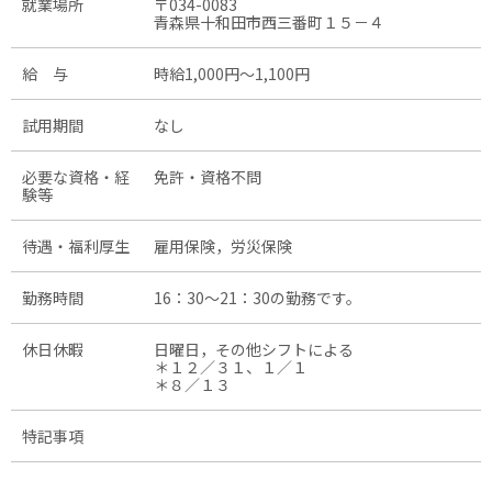
就業場所
〒034-0083
青森県十和田市西三番町１５－４
給 与
時給1,000円〜1,100円
試用期間
なし
必要な資格・経
免許・資格不問
験等
待遇・福利厚生
雇用保険，労災保険
勤務時間
16：30～21：30の勤務です。
休日休暇
日曜日，その他シフトによる
＊１２／３１、１／１
＊８／１３
特記事項