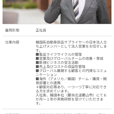
雇用形態
正社員
仕事内容
韓国系自動車部品サプライヤーの日本法人立
ち上げメンバーとして法人営業をお任せしま
す。
■製品ライフサイクルの管理
■営業及びグローバルチームの改善・育成
■新規ビジネスの受注活動
■売上及びコストの収益性管理
■グローバル展開する顧客との円滑なコミュ
ニケーション
■海外（アメリカ／韓国）チーム・購買・開
発部署との連携
＊顧客対応等あり、一つ一つ丁寧に対応でき
る方を求めています。
入社後、韓国本社（慶尚北道慶山市）にて６
か月～１年の実務研修を受けていただきま
す。