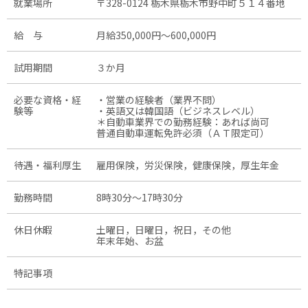
就業場所
〒328-0124 栃木県栃木市野中町５１４番地
給 与
月給350,000円〜600,000円
試用期間
３か月
必要な資格・経
・営業の経験者（業界不問）
験等
・英語又は韓国語（ビジネスレベル）
＊自動車業界での勤務経験：あれば尚可
普通自動車運転免許必須（ＡＴ限定可）
待遇・福利厚生
雇用保険，労災保険，健康保険，厚生年金
勤務時間
8時30分〜17時30分
休日休暇
土曜日，日曜日，祝日，その他
年末年始、お盆
特記事項