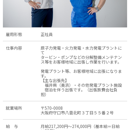
雇用形態
正社員
仕事内容
原子力発電・火力発電・水力発電プラントに
て
タービン・ポンプなどの分解整備メンテナン
ス等をお客様地域に出張し作業を行います。
発電プラント等、お客様地域に出張になりま
す。
【主な出張先】
福井県（美浜）・その他発電プラント施設
宿泊を伴う出張です。（出張旅費会社負
担）
就業場所
〒570-0008
大阪府守口市八雲北町３丁目５５番２号
給 与
月給217,200円〜274,000円（基本給＝日給