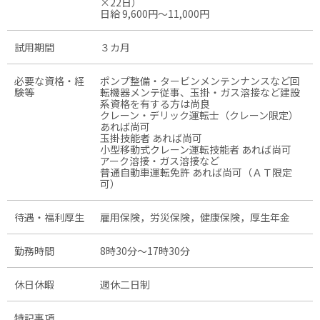
×22日）
日給 9,600円〜11,000円
試用期間
３カ月
必要な資格・経
ポンプ整備・タービンメンテンナンスなど回
験等
転機器メンテ従事、玉掛・ガス溶接など建設
系資格を有する方は尚良
クレーン・デリック運転士（クレーン限定）
あれば尚可
玉掛技能者 あれば尚可
小型移動式クレーン運転技能者 あれば尚可
アーク溶接・ガス溶接など
普通自動車運転免許 あれば尚可（ＡＴ限定
可）
待遇・福利厚生
雇用保険，労災保険，健康保険，厚生年金
勤務時間
8時30分〜17時30分
休日休暇
週休二日制
特記事項