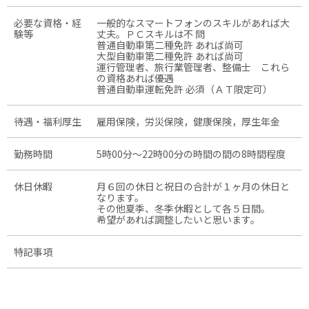
必要な資格・経
一般的なスマートフォンのスキルがあれば大
験等
丈夫。ＰＣスキルは不 問
普通自動車第二種免許 あれば尚可
大型自動車第二種免許 あれば尚可
運行管理者、旅行業管理者、整備士 これら
の資格あれば優遇
普通自動車運転免許 必須（ＡＴ限定可）
待遇・福利厚生
雇用保険，労災保険，健康保険，厚生年金
勤務時間
5時00分〜22時00分の時間の間の8時間程度
休日休暇
月６回の休日と祝日の合計が１ヶ月の休日と
なります。
その他夏季、冬季休暇として各５日間。
希望があれば調整したいと思います。
特記事項