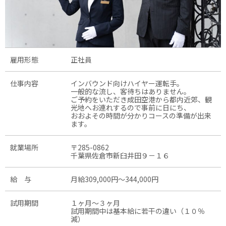
雇用形態
正社員
仕事内容
インバウンド向けハイヤー運転手。
一般的な流し、客待ちはありません。
ご予約をいただき成田空港から都内近郊、観
光地へお連れするので事前に日にち、
おおよその時間が分かりコースの準備が出来
ます。
就業場所
〒285-0862
千葉県佐倉市新臼井田９－１６
給 与
月給309,000円〜344,000円
試用期間
１ヶ月～３ヶ月
試用期間中は基本給に若干の違い（１０％
減）