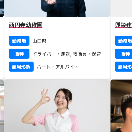
西円寺幼稚園
興栄建
勤務地
山口県
勤務
職種
ドライバー・運送, 教職員・保育
職種
雇用形態
パート・アルバイト
雇用形