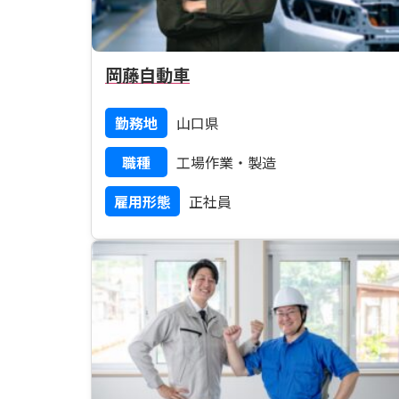
岡藤自動車
勤務地
山口県
職種
工場作業・製造
雇用形態
正社員