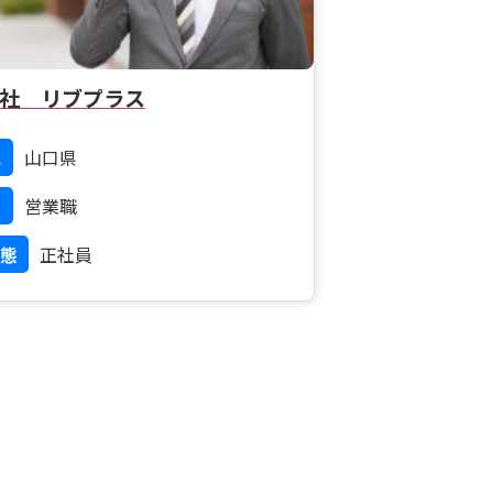
社 リブプラス
地
山口県
営業職
態
正社員