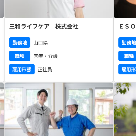
三和ライフケア 株式会社
ＥＳＯ
勤務地
山口県
勤務
職種
医療・介護
職種
雇用形態
正社員
雇用形