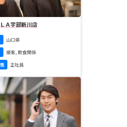
ＬＡ宇部新川店
地
山口県
接客, 飲食関係
態
正社員